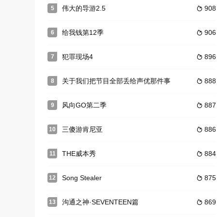
伟大的导游2.5
908
5

给我钱第12季
906
6

犯罪现场4
896
7

关于我们把节目全部丢给声优那件事
888
8

风向GO第二季
887
9

三傻游肯尼亚
886
10

THE威本秀
884
11

Song Stealer
875
12

沟通之神·SEVENTEEN篇
869
13
