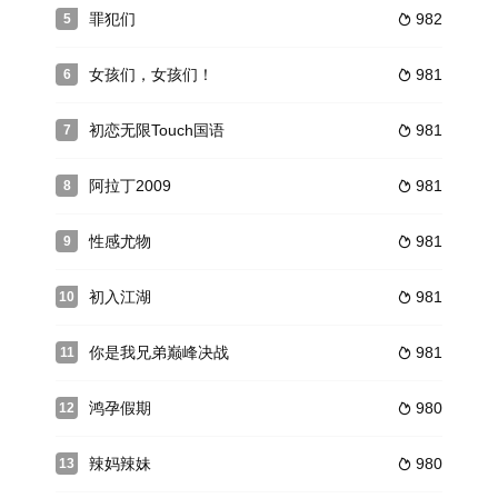
罪犯们
982
5

女孩们，女孩们！
981
6

初恋无限Touch国语
981
7

阿拉丁2009
981
8

性感尤物
981
9

初入江湖
981
10

你是我兄弟巅峰决战
981
11

鸿孕假期
980
12

辣妈辣妹
980
13
