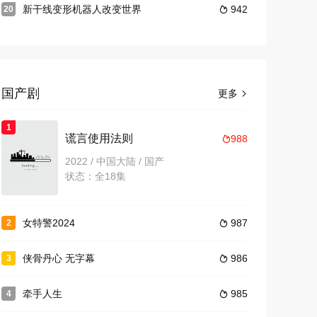
新干线变形机器人改变世界
942
20

国产剧
更多

1
谎言使用法则
988

2022 / 中国大陆 / 国产
状态：全18集
女特警2024
987
2

侠骨丹心 无字幕
986
3

牵手人生
985
4
