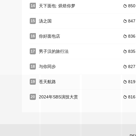
天下面包: 烘焙你梦
850
14

汤之国
847
15

你好面包店
836
16

男子汉的旅行法
835
17

与你同步
827
18

苍天航路
819
19

2024年SBS演技大赏
816
20
