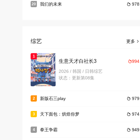
我们的未来
978
20

综艺
更多

1
生意天才白社长3
994

2026 / 韩国 / 日韩综艺
状态：更新第08集
新版石三play
979
2

天下面包：烘焙你梦
974
3

拳王争霸
949
4
