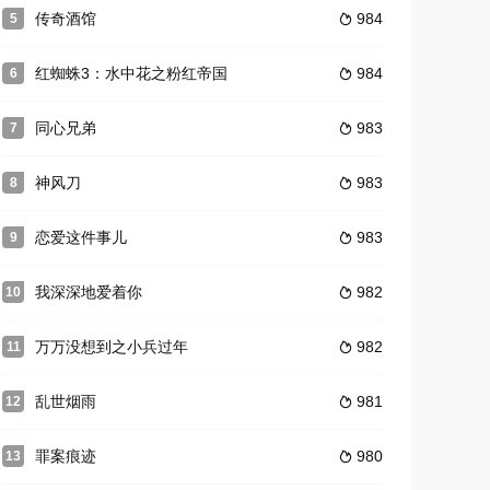
传奇酒馆
984
5

红蜘蛛3：水中花之粉红帝国
984
6

同心兄弟
983
7

神风刀
983
8

恋爱这件事儿
983
9

我深深地爱着你
982
10

万万没想到之小兵过年
982
11

乱世烟雨
981
12

罪案痕迹
980
13
