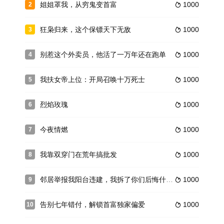
姐姐罩我，从穷鬼变首富
1000
2

狂枭归来，这个保镖天下无敌
1000
3

别惹这个外卖员，他活了一万年还在跑单
1000
4

我扶女帝上位：开局召唤十万死士
1000
5

烈焰玫瑰
1000
6

今夜情燃
1000
7

我靠双穿门在荒年搞批发
1000
8

邻居举报我阳台违建，我拆了你们后悔什么？
1000
9

告别七年错付，解锁首富独家偏爱
1000
10
