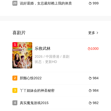
说好退婚，女总裁却赖上我的体质
999
20

喜剧片
更多

1
乐救武林
1000

2026 / 中国香港 / 喜剧
状态：更新HD
胆颤心惊2022
984
2

丫丫姐妹会的神圣秘密
984
3

真实魔鬼游戏2015
982
4
