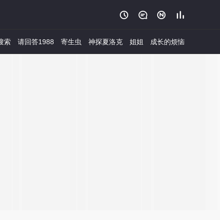




搜索
请回答1988
寄生虫
神探夏洛克
姐姐
成长的烦恼