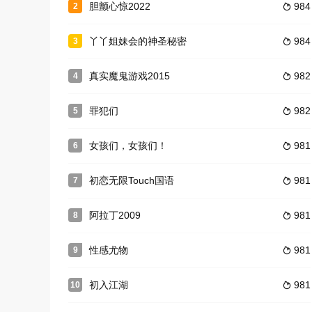
胆颤心惊2022
984
2

丫丫姐妹会的神圣秘密
984
3

真实魔鬼游戏2015
982
4

罪犯们
982
5

女孩们，女孩们！
981
6

初恋无限Touch国语
981
7

阿拉丁2009
981
8

性感尤物
981
9

初入江湖
981
10
