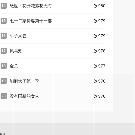
绝世：花开花落花无悔
980
14

七十二家房客第十一部
979
15

午子风云
979
16

风与潮
978
17

金关
977
18

能耐大了第一季
976
19

没有国籍的女人
976
20
