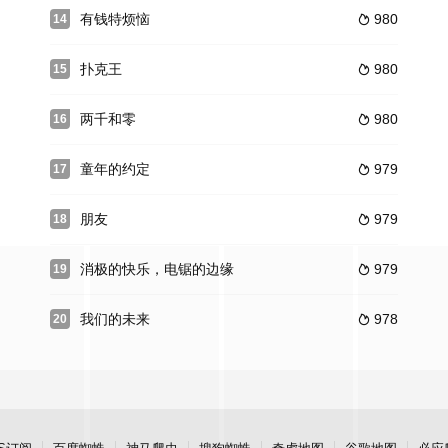
有钱特烦恼
980
14

扑克王
980
15

两千和零
980
16

童年的约定
979
17

朋友
979
18

消极的快乐，电锯的边缘
979
19

我们的未来
978
20
