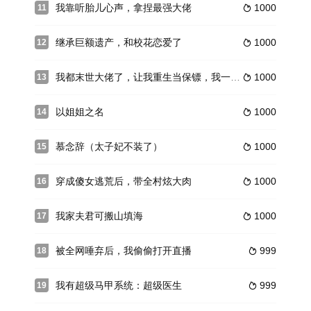
我靠听胎儿心声，拿捏最强大佬
1000
11

继承巨额遗产，和校花恋爱了
1000
12

我都末世大佬了，让我重生当保镖，我一末世强者，让我重生当保镖
1000
13

以姐姐之名
1000
14

慕念辞（太子妃不装了）
1000
15

穿成傻女逃荒后，带全村炫大肉
1000
16

我家夫君可搬山填海
1000
17

被全网唾弃后，我偷偷打开直播
999
18

我有超级马甲系统：超级医生
999
19
