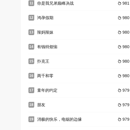
你是我兄弟巅峰决战
981
11

鸿孕假期
980
12

辣妈辣妹
980
13

有钱特烦恼
980
14

扑克王
980
15

两千和零
980
16

童年的约定
979
17

朋友
979
18

消极的快乐，电锯的边缘
979
19
