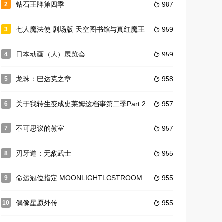
钻石王牌第四季
987
2

七人魔法使 剧场版 天空图书馆与真红魔王
959
3

日本动画（人）展览会
959
4

龙珠：巴达克之章
958
5

关于我转生变成史莱姆这档事第二季Part.2
957
6

不可思议的教室
957
7

刃牙道：无敌武士
955
8

命运冠位指定 MOONLIGHTLOSTROOM
955
9

偶像星愿外传
955
10
