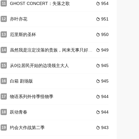
GHOST CONCERT：失落之歌
954
11

亦叶亦花
951
12

厄里斯的圣杯
950
13

虽然我是注定没落的贵族，闲来无事只好来深究魔法
949
14

从0位居民开始的边境领主大人
945
15

白箱 剧场版
945
16

物语系列外传季怪物季
944
17

跃动青春
944
18

约会大作战第二季
943
19
