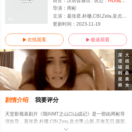
语言：
汉语普通话
状态：
HD/高清
-
导演：
周彬
主演：
葛张君,朴珊,CBI,Zeta,皇贞季,山新,天海无贝,藤新,图特哈蒙,BBC,吴仲宇,桃宝,
HD
更新时间：
2023-11-19
在线观看
极速观看


剧情介绍
我要评分
天堂影视喜剧片《我叫MT之山口山战记》是一部由周彬导
演执导，葛张君,朴珊,CBI,Zeta,皇贞季,山新,天海无贝,藤新,
图特哈蒙,BBC,吴仲宇,桃宝,海涛,夏一可等演员精彩演绎的
