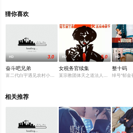
中国大陆电影，手机免费观看高清未删减完整版电影大全
就上天堂电影网，更多剧情信息可移步至豆瓣电影、电视
猜你喜欢
猫或剧情网等平台了解。
3.0
5.0
HD
HD
HD
奋斗吧兄弟
女税务官续集
整十码
富二代白宇遇见农村小伙马栓，同样热爱音乐的两个人组成“白马
某宗教团体天之道法人代表鬼泽铁平
绰号“郁金香
相关推荐