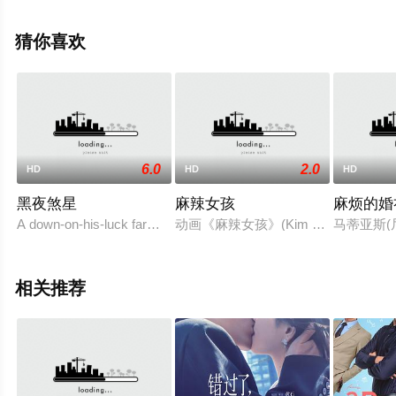
堂电影网，更多剧情信息可移步至豆瓣电影、电视猫或剧
情网等平台了解。
猜你喜欢
6.0
2.0
HD
HD
HD
黑夜煞星
麻辣女孩
麻烦的婚
A down-on-his-luck farmer makes a deal with the devil for seven 
动画《麻辣女孩》(Kim Possibl
马蒂亚斯(
相关推荐