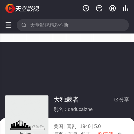






大独裁者
分享

别名：daducaizhe
美国
喜剧
1940
5.0