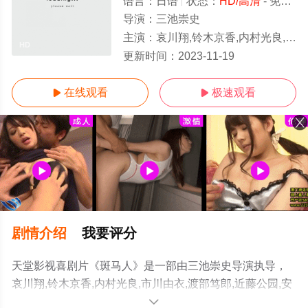
语言：
日语
状态：
HD/高清
- 免费在线观看
导演：
三池崇史
主演：
哀川翔,铃木京香,内村光良,市川由衣,渡部笃郎,近藤公园,安河内直树,渡边真起子,三島圭将,德
HD
更新时间：
2023-11-19
在线观看
极速观看


剧情介绍
我要评分
天堂影视喜剧片《斑马人》是一部由三池崇史导演执导，
哀川翔,铃木京香,内村光良,市川由衣,渡部笃郎,近藤公园,安
河内直树,渡边真起子,三島圭将,德井优,田中要次,古田新太,
