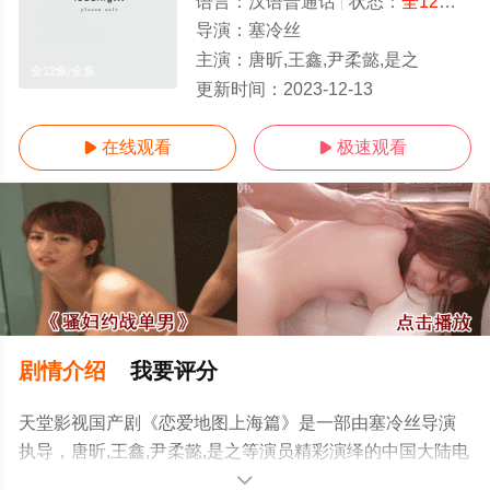
语言：
汉语普通话
状态：
全12集
- 
导演：
塞冷丝
主演：
唐昕,王鑫,尹柔懿,是之
全12集/全集
更新时间：
2023-12-13
在线观看
极速观看


剧情介绍
我要评分
天堂影视国产剧《恋爱地图上海篇》是一部由塞冷丝导演
执导，唐昕,王鑫,尹柔懿,是之等演员精彩演绎的中国大陆电
视剧，大结局剧情已揭晓（全12集），手机免费观看高清
