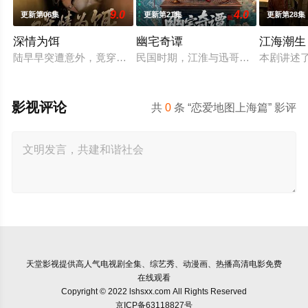
9.0
4.0
更新第06集
更新第21集
更新第28集
深情为饵
幽宅奇谭
江海潮生
陆早早突遭意外，竟穿越成民国少夫人苏沐晚，醒来，却是丈夫枪
民国时期，江淮与迅哥组成说书班子，
本剧讲述
影视评论
共
0
条 “恋爱地图上海篇” 影评
天堂影视
提供高人气电视剧全集、综艺秀、动漫画、热播高清电影免费
在线观看
Copyright © 2022 lshsxx.com All Rights Reserved
京ICP备63118827号