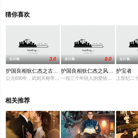
未删减完整版电视剧全集就上天堂电影网，热播电视剧提
前免费观看，更多剧情信息可移步至豆瓣电视剧、电视猫
猜你喜欢
或剧情网等平台了解。
3.0
8.0
全20集
全22集
全27集
护国良相狄仁杰之古墓惊雷
护国良相狄仁杰之风摧边关
护宝者
公元690年，武则天称帝，改国号为周。一日，皇宫一直没有人居住
一段三个年轻人的爱情故事，一件深
上世纪二
相关推荐