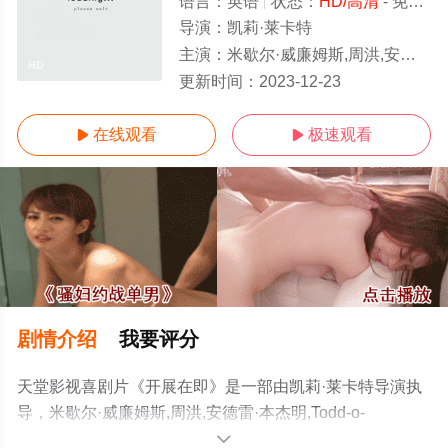
语言：
英语
状态：
HD/高清
- 免费在线观看
导演：
凯莉·莱卡特
主演：
米歇尔·威廉姆斯,周洪,安德雷·本杰明,Todd-o-Phonic,Todd,劳伦·拉基斯,D
HD
更新时间：
2023-12-23
在线观看
极速观看


剧情介绍
我要评分
天堂影视喜剧片《开展在即》是一部由凯莉·莱卡特导演执
导，米歇尔·威廉姆斯,周洪,安德雷·本杰明,Todd-o-
Phonic,Todd,劳伦·拉基斯,Denzel,Rodriguez,让-卢克·波切
