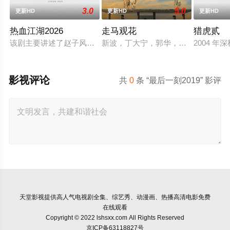
3.0
5.0
更新HD
更新HD
更新HD
热血江湖2026
走马观花
猎虎贰
该剧主要讲述了赵子风从小和爷爷在乡下习武，长大后从乡野来
新波，丁大宁，郭华，程一木他们毕
2004
影视评论
共
0
条 “最后一刻2019” 影评
天堂影视
提供高人气电视剧全集、综艺秀、动漫画、热播高清电影免费
在线观看
Copyright © 2022 lshsxx.com All Rights Reserved
京ICP备63118827号