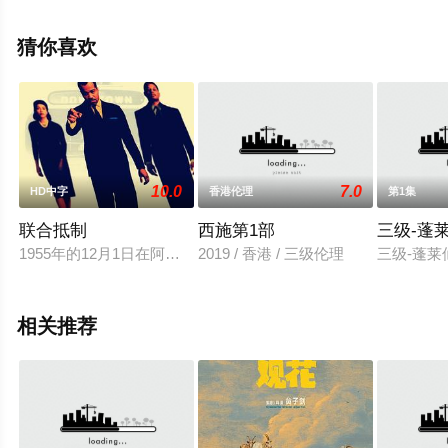
删减完整版电影大全就上天堂电影网，更多剧情信息可移
步至豆瓣电影、电视猫或剧情网等平台了解。
猜你喜欢
10.0
7.0
HD中字
香港伦理
第1集
联合抵制
西施第1部
三级-蓬
1955年的12月1日在阿拉巴马州的蒙哥马利市一名叫罗莎的黑
2019 / 香港 / 三级伦理
三级-蓬莱
相关推荐