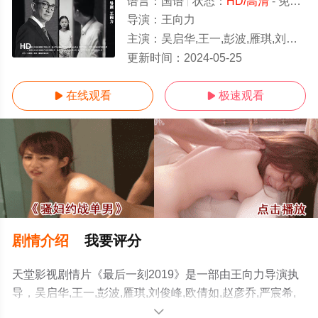
语言：
国语
状态：
HD/高清
- 免费在线观看
导演：
王向力
主演：
吴启华,王一,彭波,雁琪,刘俊峰,欧倩如,赵彦乔,严宸希,胡子玫
HD
更新时间：
2024-05-25
在线观看
极速观看


剧情介绍
我要评分
天堂影视剧情片《最后一刻2019》是一部由王向力导演执
导，吴启华,王一,彭波,雁琪,刘俊峰,欧倩如,赵彦乔,严宸希,
胡子玫等演员精彩演绎的大陆电影，手机免费观看高清未
