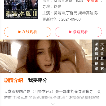
语言：
汉语普通话
状态：
更新第21集
导演：
刘光
主演：
吴若甫,丁柳元,斯琴高娃,陈逸恒,金鑫,高兰村
更新第21集
更新时间：
2024-09-03
在线观看
极速观看


剧情介绍
我要评分
天堂影视国产剧《刑警本色2》是一部由刘光导演执导，吴
若甫,丁柳元,斯琴高娃,陈逸恒,金鑫,高兰村等演员精彩演绎
的中国大陆电视剧，手机免费观看高清未删减完整版电视
