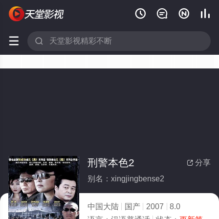






刑警本色2
分享

别名：xingjingbense2
中国大陆
国产
2007
8.0