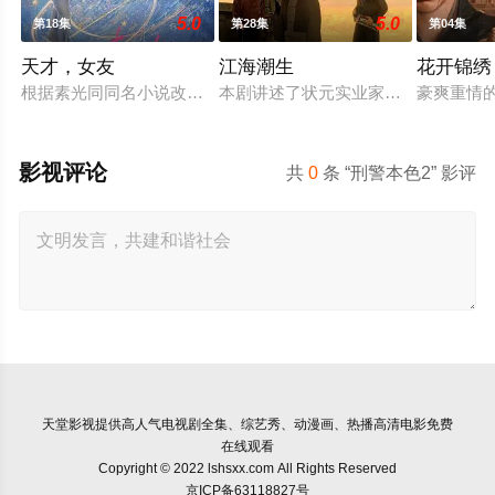
5.0
5.0
第18集
第28集
第04集
天才，女友
江海潮生
花开锦绣
根据素光同同名小说改编。江逾白长大以后，林知夏忽然对他说：
本剧讲述了状元实业家张謇创办大生
豪爽重情
影视评论
共
0
条 “刑警本色2” 影评
天堂影视
提供高人气电视剧全集、综艺秀、动漫画、热播高清电影免费
在线观看
Copyright © 2022 lshsxx.com All Rights Reserved
京ICP备63118827号