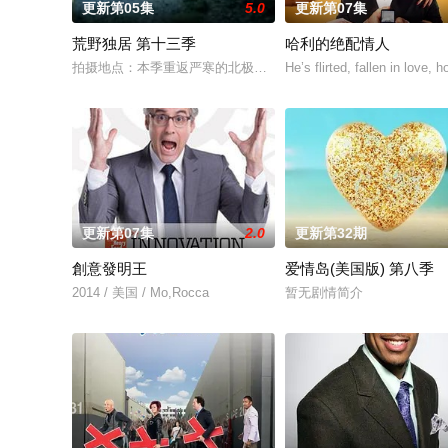
更新第05集
5.0
更新第07集
荒野独居 第十三季
哈利的绝配情人
拍摄地点：本季重返严寒的北极圈，拍摄地位于加拿大西北地区阿克
He’s flirted, fallen in love,
更新第07集
2.0
更新第32期
創意發明王
爱情岛(美国版) 第八季
2014 / 美国 / Mo,Rocca
暂无剧情简介