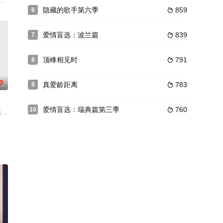
都有夸张场面上演。
寻找古代海洋的蛛丝马迹，发掘热带雨林中的生物遗迹，探索高山之巅的神秘世
来自各行各业的 100 名参赛者，究竟谁拥有完美体魄？
隐藏的歌手第六季
859
6

爱情盲选：波兰篇
839
7

顶峰相见时
791
8

0
真爱龄距离
783
9

爱情盲选：瑞典篇第三季
760
10

者、
目前节目组确实正在准备第
大，却会让人好奇不已，不得到答案就浑身不自在的问题为主题，通过各种方式
美食家明星展开新菜品竞争，最后获得胜利的菜品将实际在全国便利店上市的新