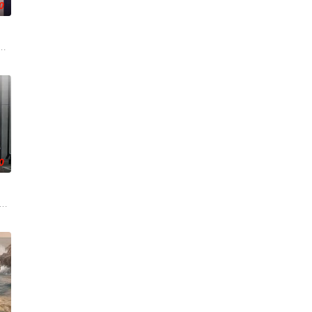
0
参
澳联合出品动画纪录片。以短番的形式重述百余年里，发生在世界各地的真实罪
电影局和新南威尔士电影局扶持的中澳联合出品动画纪录片。以短番的形式重
0
ha
ot Talent, an American television