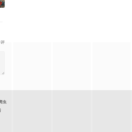
0
了罗德岛人紧密联系的圈子。他们有着深厚的社区根基，家族世代传承。他们
影评
爬虫
看