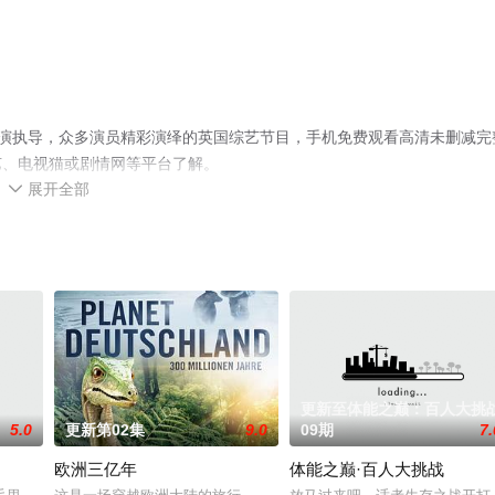
son导演执导，众多演员精彩演绎的英国综艺节目，手机免费观看高清未删减完
艺、电视猫或剧情网等平台了解。
展开全部

更新至体能之巅：百人大挑
5.0
更新第02集
9.0
09期
7.
欧洲三亿年
体能之巅·百人大挑战