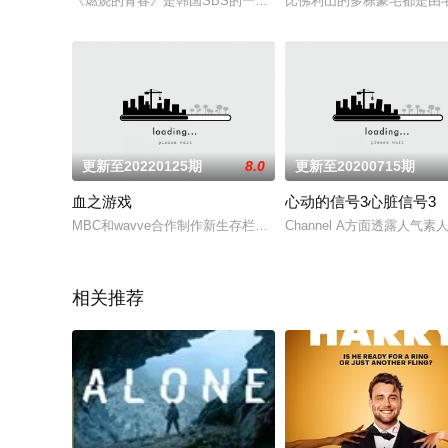
《燃烧的青春》是韩国SBS的一档综艺节目。其中出演者金国振
比佛利山的多栋豪宅都是由毛
更新至20220125期
8.0
更新至20200715期
血之游戏
心动的信号3心脏信号3
MBC和wavve合作制作新生存栏目《血之游戏》，参加游戏的
Channel A方面透露人气
相关推荐