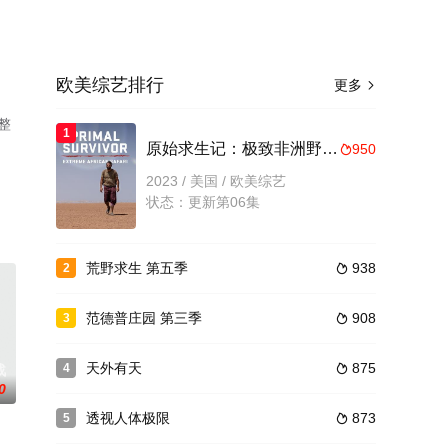
欧美综艺排行
更多

整
1
原始求生记：极致非洲野生动物园
950

2023 / 美国 / 欧美综艺
状态：更新第06集
荒野求生 第五季
938
2

范德普庄园 第三季
908
3

天外有天
875
4
战

0
透视人体极限
873
5
