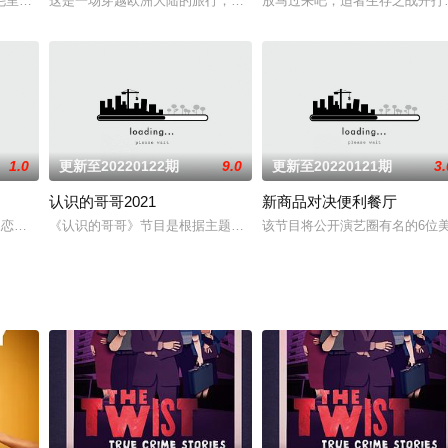
和姜修智在现实中发展成一对真正的情侣。
里西奥·乌曼斯基的家族企业“爱诚思房屋”代销，但在这里的每个角落，天天
这是一场穿越欧洲大陆的旅行，也是一次跨越时间和空间的探险我们
放马过来吧，适者生存之战开打。
1.0
更新至20220122期
9.0
更新至20220121期
3.
认识的哥哥2021
新商品对决便利餐厅
玩家到和外部隔绝的空间中展开激烈竞争。改编自网漫的综艺《金钱游戏》的企划
素人恋爱推理节目《Heart signal》有望于下半年开拍第三季，电视台方面表示
《认识的哥哥》节目是根据主题不同，以存在于人生中，虽不是很重
该节目将公开演艺圈有名的6位