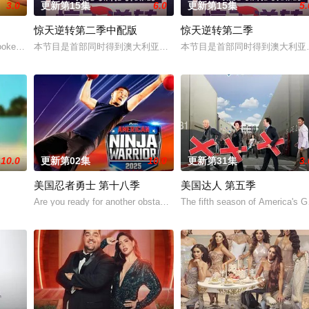
3.0
更新第15集
6.0
更新第15集
5.
惊天逆转第二季中配版
惊天逆转第二季
拉维克（Aklavik）附近的理查森山脉，这里是灰熊、狼群和驼鹿的栖息地。
 hooked up, and broken up. He’s even pr
本节目是首部同时得到澳大利亚电影局和新南威尔士电影局扶持的中
本节目是首部同时得到澳大利亚
10.0
更新第02集
10.0
更新第31集
3.
美国忍者勇士 第十八季
美国达人 第五季
Are you ready for another obstacle course? American Ninja Warrior 
The fifth season of America's G