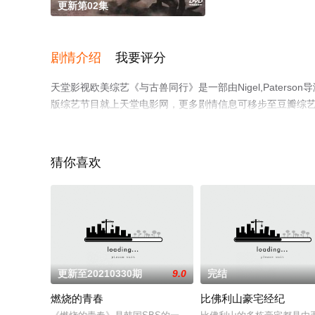
更新第02集
剧情介绍
我要评分
天堂影视欧美综艺《与古兽同行》是一部由Nigel,Pater
版综艺节目就上天堂电影网，更多剧情信息可移步至豆瓣综
猜你喜欢
更新至20210330期
9.0
完结
燃烧的青春
比佛利山豪宅经纪