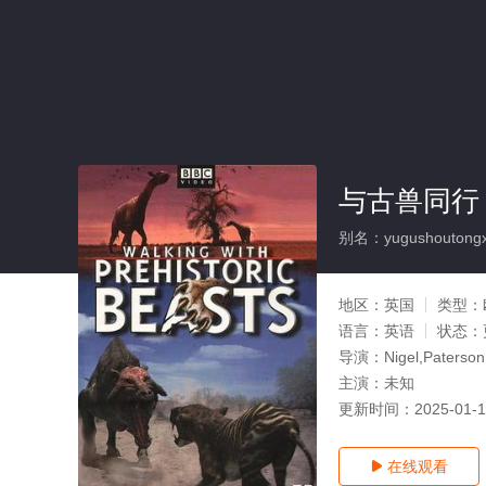
与古兽同行
别名：yugushoutongx
地区：
英国
类型：
语言：
英语
状态：
导演：
Nigel,Paterson
主演：
未知
更新时间：
2025-01-
在线观看
