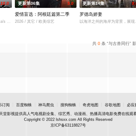
10.0
更新第06集
5.0
更新第14集
9.
爱情盲选：阿根廷篇第二季
罗德岛娇妻
月21日起开始播出一部选秀节目——America’s Got Tal
a's Got Talent, an American televisio
2026 / 其它 / 欧美综艺
以海洋之州的海岸为背景，展现
共
0
条 “与古兽同行” 
S订阅
百度蜘蛛
神马爬虫
搜狗蜘蛛
奇虎地图
谷歌地图
必应
天堂影视
提供高人气电视剧全集、综艺秀、动漫画、热播高清电影免费在线观
Copyright © 2022 lshsxx.com All Rights Reserved
京ICP备63118827号