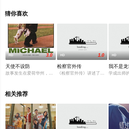
版电影大全就上天堂电影网，更多剧情信息可移步至豆瓣
电影、电视猫或剧情网等平台了解。
猜你喜欢
3.0
1.0
HD
HD
HD
天使不设防
检察官外传
我不是龙
故事发生在爱荷华州，传说一位天使（约翰·特拉沃尔塔 John Travol
《检察官外传》讲述了黄政民饰演的
学成出师
相关推荐