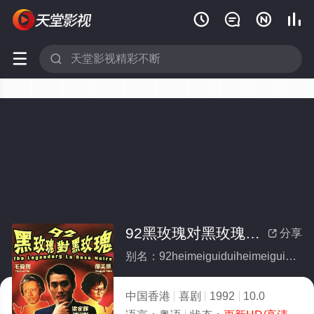






92黑玫瑰对黑玫瑰国语
分享

别名：92heimeiguiduiheimeiguiguoyu
中国香港
喜剧
1992
10.0