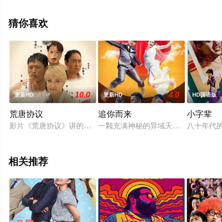
电影，手机免费观看高清未删减完整版电影大全就上天堂
电影网，更多剧情信息可移步至豆瓣电影、电视猫或剧情
猜你喜欢
网等平台了解。
10.0
4.0
更新HD
更新HD
HD国语版
荒唐协议
追你而来
小字辈
影片《荒唐协议》讲的是，以收购废品为生的王大富，与外国女留
一颗充满神秘的异域天珠，引发一连
八十年代
相关推荐