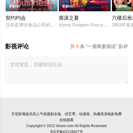
2.0
5.0
更新HD
更新HD
更新HD
契约约会
摇滚之夏
六楼后座
莎莉是博沃食品公司的食品分析师，如今陷入财务困境，她答应
Kenny Rodgers Royce honors his late 
2003年
影视评论
共
0
条 “一屋两妻国语” 影评
天堂影视
提供高人气电视剧全集、综艺秀、动漫画、热播高清电影免费
在线观看
Copyright © 2022 lshsxx.com All Rights Reserved
京ICP备63118827号