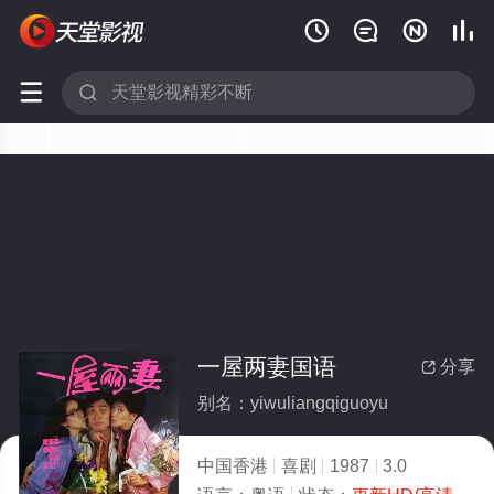






一屋两妻国语
分享

别名：yiwuliangqiguoyu
中国香港
喜剧
1987
3.0