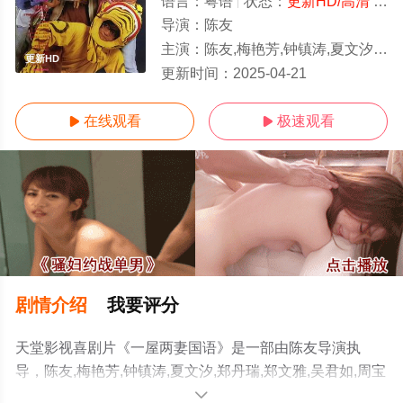
语言：
粤语
状态：
更新HD/高清
- 免费在线观看
导演：
陈友
主演：
陈友,梅艳芳,钟镇涛,夏文汐,郑丹瑞,郑文雅,吴君如,周宝珊,郑孟霞,苏杏璇,秦煌,苗侨伟
更新HD
更新时间：
2025-04-21
在线观看
极速观看


剧情介绍
我要评分
天堂影视喜剧片《一屋两妻国语》是一部由陈友导演执
导，陈友,梅艳芳,钟镇涛,夏文汐,郑丹瑞,郑文雅,吴君如,周宝
珊,郑孟霞,苏杏璇,秦煌,苗侨伟等演员精彩演绎的中国香港
