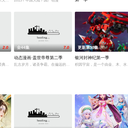
料到，一个病怏怏的文弱少女的身体里，竟然装着一颗绝世仙尊的灵魂， 胎记
《天下刀宗》，作者雨楼清歌。一场江湖阴谋之中，武林至尊刀宗被杀，各大帮
2015 / 中国大陆 / 国产动漫
玉珥只是想把自己嫁出去，谁知
2.0
全44集
7.0
更新第30集
9.
动态漫画·盖世帝尊第二季
银河封神纪第一季
经典《铁甲小宝》机器西元3000年，人类已经生活在一个充满机器的时代了，
乱古岁月，诸圣争霸。在偏远的青州小城内，有一座青山学院，一位号
积因宇宙，是一个由金、木、水