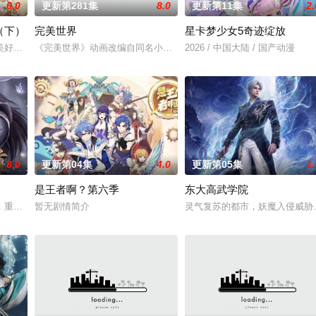
6.0
更新第281集
8.0
更新第11集
2.
（下）
完美世界
星卡梦少女5奇迹绽放
子们了解职业，带领他们找寻到自己的兴趣与爱好，树立职业理想，并不断为这
美好的叶罗丽仙境。这里的仙子因自然与人类世界的兴衰而生，也与万物命运相
《完美世界》动画改编自同名小说。他为修道而生，为应劫而至，他
2026 / 中国大陆 / 国产动漫
8.0
更新第04集
4.0
更新第05集
1.
是王者啊？第六季
东大高武学院
手背叛，残忍杀害后抛尸乱葬岗。濒死之际，他唤醒了上古魔刀“幽冥”，获得
，重生跌落凡尘沦为底层杂役！身怀绝世造化神丹与逆天功法，仅凭一柄锈剑掀
暂无剧情简介
灵气复苏的都市，妖魔入侵威胁