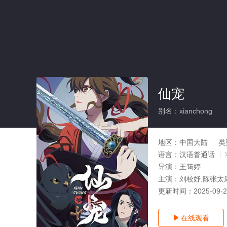
仙宠
别名：xianchong
地区：
中国大陆
类
语言：
汉语普通话
导演：
王筠婷
主演：
刘校妤,陈张太康
更新时间：
2025-09-
在线观看
