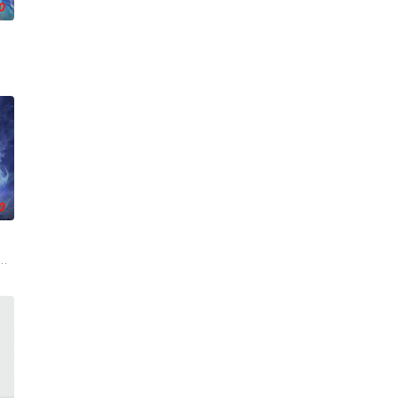
0
一理想而努
连。当人类世界灾难骤起，风云失色，失衡的力
身化亿万血雨，洒落万古岁月，经历无数时空的熬炼，岁月长河的洗礼，他化万
0
驱使阴兵
翻整片武道世界。双武魂同步觉醒，炼化万灵、
来袭，天生废灵根的少年秦雨体内意外觉醒神力，被选中成为神秘至强功法万