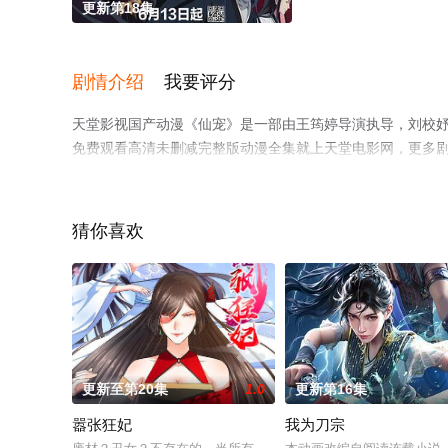
更新第18集
剧情介绍
我要评分
天堂影视国产动漫《仙宠》是一部由王筠婷导演执导，刘校妤,
免费观看高清未删减完整版动漫全集就上天堂电影网，更多
猜你喜欢
更新至第20集
1.0
更新第16集
嚣张狂妃
我为刀宗