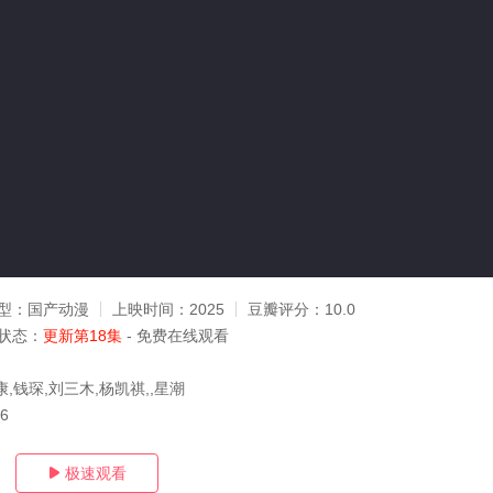
型：
国产动漫
上映时间：
2025
豆瓣评分：
10.0
状态：
更新第18集
- 免费在线观看
,钱琛,刘三木,杨凯祺,,星潮
26
极速观看
