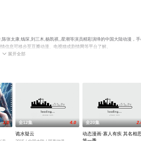
陈张太康,钱琛,刘三木,杨凯祺,,星潮等演员精彩演绎的中国大陆动漫，手
剧情信息可移步至豆瓣动漫、电视猫或剧情网等平台了解。
展开全部

1.0
全12集
4.0
全20集
2.
诡水疑云
动态漫画·寡人有疾 其名相
第一季