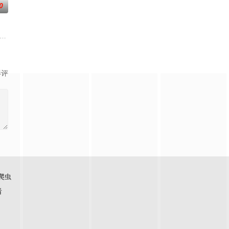
0
发现彼此皆是不死之身。为了得到对方宗门的秘
，成就丹道至尊！
！掌天毒之珠，承邪神之血，修逆天之力。高能工作室出品，爱奇艺全网独播，
影评
爬虫
看