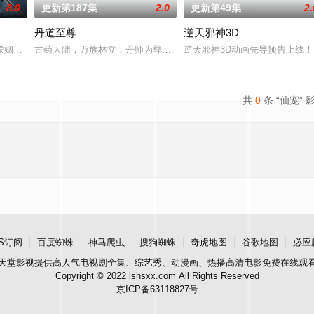
8.0
更新第187集
2.0
更新第49集
2.
丹道至尊
逆天邪神3D
经典、结合潮流、呈现崭新的花仙子世界。
联姻，太玄楼刺客江元与九璇宗圣女韶月奉命成婚。两人在洞房夜发起暗杀，却
古药大陆，万族林立，丹师为尊；双生武脉，再现世间！醉卧美人膝
逆天邪神3D动画先导预告上线
共
0
条 “仙宠” 
S订阅
百度蜘蛛
神马爬虫
搜狗蜘蛛
奇虎地图
谷歌地图
必应
天堂影视
提供高人气电视剧全集、综艺秀、动漫画、热播高清电影免费在线观
Copyright © 2022 lshsxx.com All Rights Reserved
京ICP备63118827号