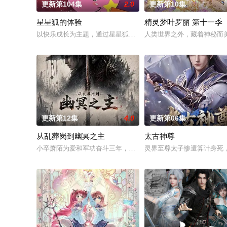
更新第104集
2.0
更新第10集
星星狐的体验
精灵梦叶罗丽 第十一季
以快乐成长为主题，通过星星狐演绎不同的职业角色，帮助了孩
人类世界之外，藏着神秘而
更新第12集
4.0
更新第06集
从乱葬岗到幽冥之主
太古神尊
小卒萧陌为爱和军功奋斗三年，却被恋人柳莺儿与将军之子赵昊联
灵界至尊太子惨遭算计身死