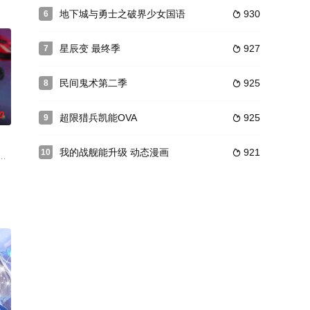
一除，瞬
派首领或身死，或陷于囹圄，江湖一片大乱。为
地下城与勇士之破界少女国语
930
6

一不小心克死了四个未婚夫……没人要就没人要吧，就让她安安静静做个单身
星辰变 最终季
927
7

民间鬼术第二季
925
8

0
超限猎兵凯能OVA
925
9

我的战舰能升级 动态漫画
921
10

生活的一切几乎都是依靠机器完成的。故事发
称“睡神”的废柴少年道陵，在被青梅竹马抛弃、残害时，因祸得福开启了一门
、火、土五大星系组成，以能量积木充当能源的世界。然而，以纣虐王为首，