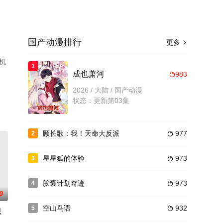
国产动漫排行
更多

机
1
成也萧河
983

2026 / 大陆 / 国产动漫
状态：更新第03集
顾长歌：我！天命大反派
977
2

星星狐的体验
973
3

胶囊计划奇迹
973
4

0
空山鸟语
932
5

思