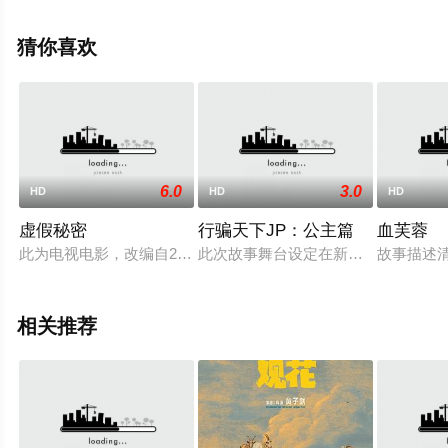
电影，手机免费观看高清未删减完整版电影大全就上天堂
电影网，更多剧情信息可移步至豆瓣电影、电视猫或剧情
猜你喜欢
网等平台了解。
6.0
3.0
HD
HD
HD
虚假秘密
行骗天下JP：公主篇
血芙蓉
此为电视电影，改编自2014年同名舞台剧，同导演同主演，故
此次故事舞台设定在新加坡，长泽雅
故事描述
相关推荐