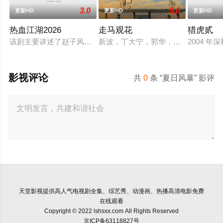
3.0
5.0
更新HD
更新HD
更新HD
热血江湖2026
走马观花
猎虎贰
该剧主要讲述了赵子风从小和爷爷在乡下习武，长大后从乡野来
新波，丁大宁，郭华，程一木他们毕
2004
影视评论
共
0
条 “夏日风暴” 影评
天堂影视
提供高人气电视剧全集、综艺秀、动漫画、热播高清电影免费
在线观看
Copyright © 2022 lshsxx.com All Rights Reserved
京ICP备63118827号