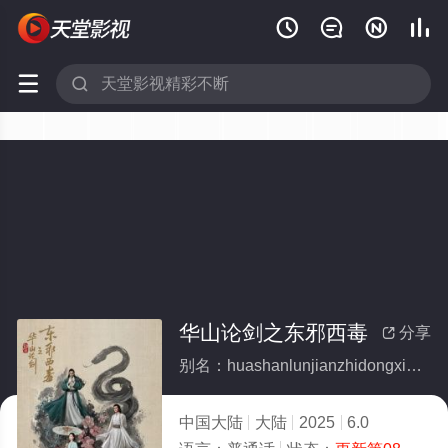






华山论剑之东邪西毒
分享

别名：huashanlunjianzhidongxiexidu
中国大陆
大陆
2025
6.0