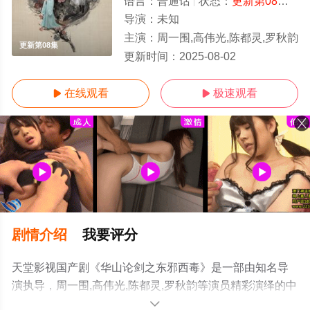
语言：
普通话
状态：
更新第08集
- 
导演：
未知
主演：
周一围,高伟光,陈都灵,罗秋韵
更新第08集
更新时间：
2025-08-02
在线观看
极速观看


剧情介绍
我要评分
天堂影视国产剧《华山论剑之东邪西毒》是一部由知名导
演执导，周一围,高伟光,陈都灵,罗秋韵等演员精彩演绎的中
国大陆电视剧，手机免费观看高清未删减完整版电视剧全
