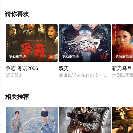
集就上天堂电影网，热播电视剧提前免费观看，更多剧情
信息可移步至豆瓣电视剧、电视猫或剧情网等平台了解。
猜你喜欢
2.0
8.0
第42集完结
第23集完结
第20集完结
争霸 粤语2006
双刃
新刀马旦
暂无简介
故事以近未来科幻安全危机为背景，
本剧以国
相关推荐