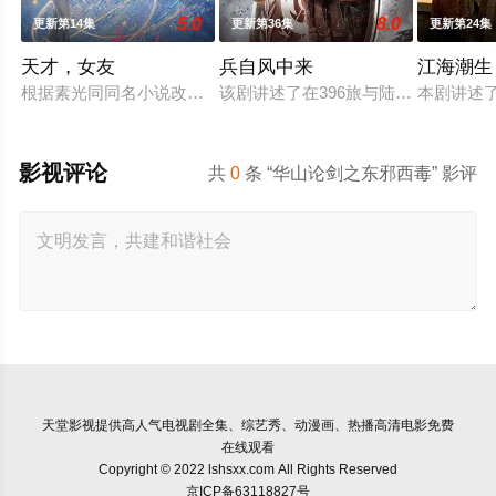
5.0
8.0
更新第14集
更新第36集
更新第24集
天才，女友
兵自风中来
江海潮生
根据素光同同名小说改编。江逾白长大以后，林知夏忽然对他说：
该剧讲述了在396旅与陆军步兵学院
本剧讲述
影视评论
共
0
条 “华山论剑之东邪西毒” 影评
天堂影视
提供高人气电视剧全集、综艺秀、动漫画、热播高清电影免费
在线观看
Copyright © 2022 lshsxx.com All Rights Reserved
京ICP备63118827号