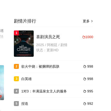
剧情片排行
更多

凯塔
1
·法
喜剧演员之死
1000

整
2025 / 阿根廷 / 剧情
状态：更新HD
欲火中烧：被捆绑的肌肤
998
2

白英雄
998
3

1对3：丰满温泉女主人的服务
995
4

0
捏造
992
5
