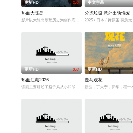
更新HD
1.0
中文字幕
热血大陈岛
分拣垃圾 意外出轨性爱
影片以大陈岛垦荒历史为创作底色，在尊重历史真实性的前提下，
2025 / 日本 / 舞原圣,葵悠太
更新HD
3.0
更新HD
热血江湖2026
走马观花
该剧主要讲述了赵子风从小和爷爷在乡下习武，长大后从乡野来
新波，丁大宁，郭华，程一