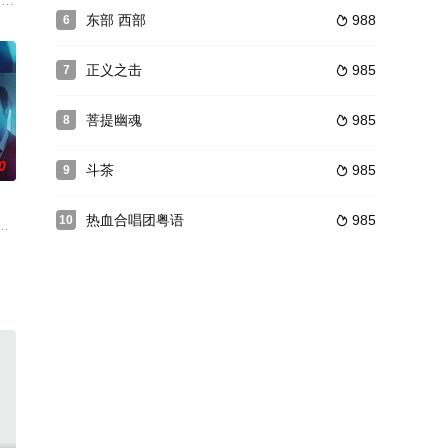
斯饰演一位才智过人律师，他搜集
im (罗宾布雷兹饰)经常光顾他的公寓. John迷恋酒吧主的女
isian dressmaker, seduces his friend&
东部 西部
988
6

正义之击
985
7

菩提幽魂
985
8

0
斗茶
985
9

热血合唱团粤语
985
10

，她开始怀疑自己编造了什么时，大地把她带到
在這故事之中有令人驚訝的死亡，一位老詩人失去了記憶，兩個相距遙遠的兄
所以向一直喜欢的前辈求助。前辈很乐意地帮她写商业计划书……为了表达感激