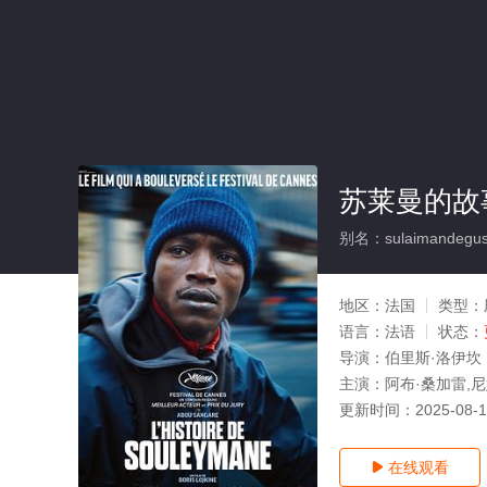
苏莱曼的故
别名：sulaimandegus
地区：
法国
类型：
语言：
法语
状态：
导演：
伯里斯·洛伊坎
主演：
阿布·桑加雷,尼
更新时间：
2025-08-
在线观看
