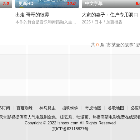
7.0
更新HD
10.0
中文字幕
6.
出走 哥哥的彼界
大家的妻子：住户专用洞口
本作的舞台是音乐和舞蹈融入生活的冲绳。与母亲朱音、妹妹舞一起
2025 / 日本 / 加藤桃香
共
0
条 “苏莱曼的故事” 
S订阅
百度蜘蛛
神马爬虫
搜狗蜘蛛
奇虎地图
谷歌地图
必应
天堂影视
提供高人气电视剧全集、综艺秀、动漫画、热播高清电影免费在线观
Copyright © 2022 lshsxx.com All Rights Reserved
京ICP备63118827号