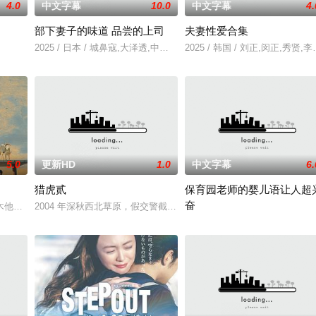
4.0
中文字幕
10.0
中文字幕
4.
部下妻子的味道 品尝的上司
夫妻性爱合集
以年轻化、科技化的光影语言活化红色记忆，生动诠释了“艰苦创业、奋发图强
2025 / 日本 / 城鼻寇,大泽透,中山健二
2025 / 韩国 / 刘正,闵正,秀
5.0
更新HD
1.0
中文字幕
6.
猎虎贰
保育园老师的婴儿语让人超
奋
到大城市寻找自己的一处立足之地。在这样一个充满快节奏、充满利益的城市，
木他们毕业于同一所大学。他们和很多年轻人一样，自以为是，敏感错弱，没有
2004 年深秋西北草原，假交警截停铜矿押运车，炸药破箱、两命
2025 / 日本 / 白木由子