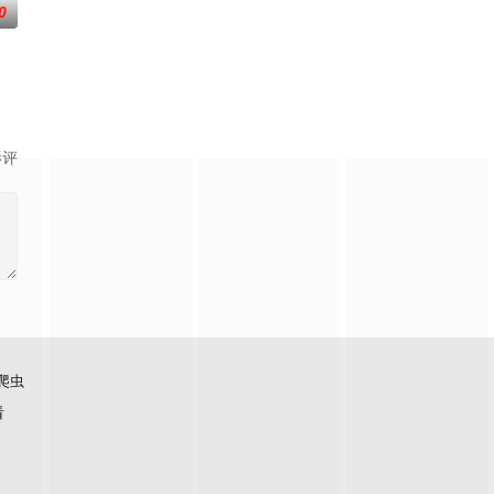
0
生活的照屋踊，憧憬舞蹈学校的丽莎，开始了舞蹈生涯。朱音为了支撑家数在酒
影评
爬虫
看