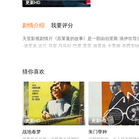
更新HD
剧情介绍
我要评分
天堂影视剧情片《苏莱曼的故事》是一部由伯里斯·洛伊坎导演执
·迪亚洛,吉兰·马安,马马杜·巴里,亚亚·迪亚洛,卡里姆·布西安纳
里亚,威廉·科托-吉纳德,罗杰·伯纳德,伯里斯·洛伊坎,莱昂
版电影大全就上天堂电影网，更多剧情信息可移步至豆瓣电
猜你喜欢
更新HD
3.0
更新HD
战地春梦
朱门孽种