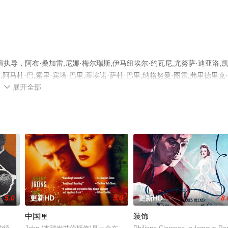
导，阿布·桑加雷,尼娜·梅尔瑞斯,伊马纽埃尔·约瓦尼,尤努萨·迪亚洛,
,阿马杜·巴,索里·宾塔·巴里,蒂埃诺·萨杜·巴里,纳格努曼·图雷,弗里德里克
展开全部
尼·洛什基纳,阿尔法·等演员精彩演绎的法国电影，手机免费观看高清未删减完

影、电视猫或剧情网等平台了解。
5.0
更新HD
5.0
更新HD
8.
中国匣
装饰