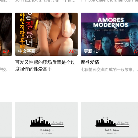
德森 Rock Hudson 饰）邂逅了美丽的女护士凯瑟琳（珍妮弗·琼斯
经典法庭片，聚焦于1924年的真实案件“利奥波德&里普谋杀案”。奥逊威尔
John (杰瑞米艾伦斯饰)是一个在香港生活多年的英国摄影师;他的朋友J
Philippe Clarence, a famous Par
2.0
中文字幕
3.0
更新HD
7.
可爱又性感的职场后辈是个过
摩登爱情
度强悍的性爱高手
 饰）被维克多警长（摩根·弗里曼 Morgan Freeman
护校学生。她轻易接受了免费的拥抱请求，甚至同意接受采访。当一切进展顺利
七個情節交織而成的一段故事。
结美因为可爱又善良，在工作中很受欢迎。她不擅长写商业计划书，