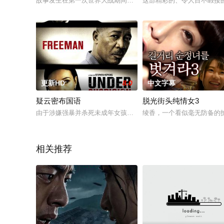
故事发生在第一次世界大战期间，在一座战地医院里，弗雷德（洛克·哈
这部精彩的、令人目不睱接的
更新HD
8.0
中文字幕
疑云密布国语
脱光街头纯情女3
由于涉嫌强暴并杀死未成年女孩，亨瑞（吉恩·哈克曼 Gene Hackman
绫香，一个看似毫无防备的
相关推荐