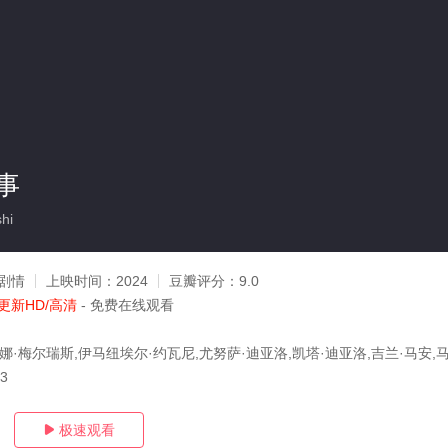
事
hi
剧情
上映时间：
2024
豆瓣评分：
9.0
更新HD/高清
- 免费在线观看
娜·梅尔瑞斯,伊马纽埃尔·约瓦尼,尤努萨·迪亚洛,凯塔·迪亚洛,吉兰·马安,
13
极速观看
